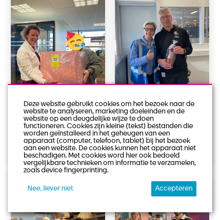
Deze website gebruikt cookies om het bezoek naar de
website te analyseren, marketing doeleinden en de
Keek op de Week:
Keek op de Week:
website op een deugdelijke wijze te doen
functioneren. Cookies zijn kleine (tekst) bestanden die
Week 13 - 2025
Week 12 - 2025
worden geïnstalleerd in het geheugen van een
apparaat (computer, telefoon, tablet) bij het bezoek
aan een website. De cookies kunnen het apparaat niet
beschadigen. Met cookies word hier ook bedoeld
vergelijkbare technieken om informatie te verzamelen,
zoals device fingerprinting.
Nee, liever niet
Accepteren