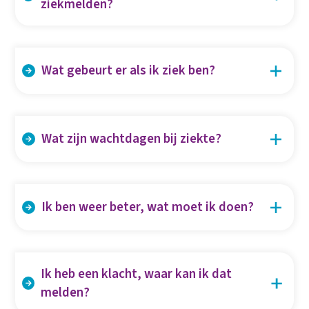
ziekmelden?
Als je ziek bent, meld je je ziek door te bellen naar
0515-746014 of 06-23370749 en je af te melden bij
Wat gebeurt er als ik ziek ben?
het bedrijf waar je via ons werkt. Let op: je dient te
bellen en niet te appen of e-mailen.
Wij dragen je ziekmelding over naar Acture. Zij
dragen zorg voor de juiste uitvoer en toezicht op
Wat zijn wachtdagen bij ziekte?
het ziekteproces. Dit houdt in dat je bij vragen
omtrent je ziekte contact kunt opnemen met
Wachtdag is de eerste dag van je ziekte. Deze dag
Acture via 024-890 9470
is voor je eigen rekening. Na deze dag heb je recht
Ik ben weer beter, wat moet ik doen?
op doorbetaling van een deel van je loon.
Wanneer je beter bent geef je dit aan ons door,
door te bellen naar 0515-746014 of 06-23370749
Ik heb een klacht, waar kan ik dat
melden?