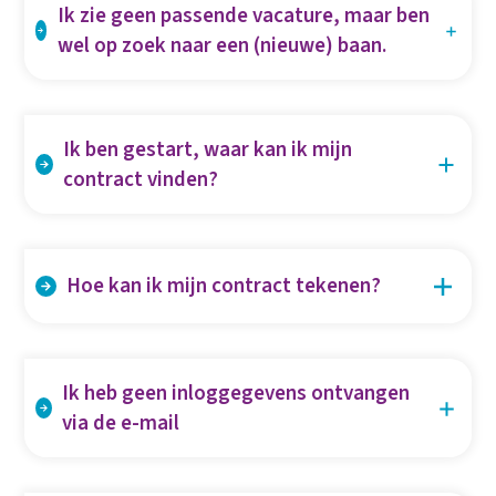
Ik zie geen passende vacature, maar ben
wel op zoek naar een (nieuwe) baan.
Je kunt via onze website een job alert aan maken of
een open sollicitatie naar ons sturen door het
Ik ben gestart, waar kan ik mijn
inschrijfformulier in te vullen.
contract vinden?
Deze is online te vinden wanneer je inlogt op
https://www.pay4me.nl
/. Je kunt je contract
Hoe kan ik mijn contract tekenen?
digitaal tekenen.
Wanneer een medewerker van Jobz-on een
contract voor je heeft gemaakt krijg je een e-mail
Ik heb geen inloggegevens ontvangen
met hierin de uitleg voor het tekenen van je
via de e-mail
contract. Wanneer je geen mailtje hebt ontvangen
Wanneer je geen e-mail hebt ontvangen van je
mag je altijd even contact opnemen met je