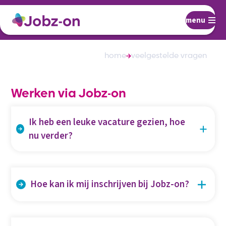
menu
home
veelgestelde vragen
Werken via Jobz-on
Ik heb een leuke vacature gezien, hoe
nu verder?
Je kunt solliciteren door het invullen van het
sollicitatieformulier of door een e-mail te sturen aan
Hoe kan ik mij inschrijven bij Jobz-on?
de contactpersoon uit de vacature.
Je kunt het inschrijfformulier invullen op onze
website. Klik
hier
voor het inschrijfformulier.