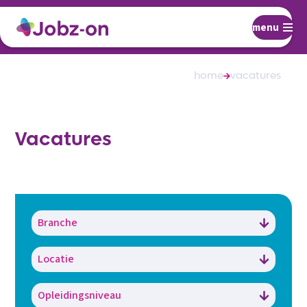
menu
home
vacatures
Vacatures