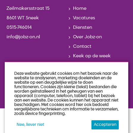
Zeilmakersstraat 15
Home
8601 WT Sneek
Vacatures
0515-746014
Diensten
info@jobz-on.nl
Over Jobz-on
Contact
Keek op de week
Actueel
Deze website gebruikt cookies om het bezoek naar de
Team
website te analyseren, marketing doeleinden en de
website op een deugdelijke wijze te doen
Geschiedenis
functioneren. Cookies zijn kleine (tekst) bestanden die
worden geïnstalleerd in het geheugen van een
Veelgestelde vragen
apparaat (computer, telefoon, tablet) bij het bezoek
aan een website. De cookies kunnen het apparaat niet
beschadigen. Met cookies word hier ook bedoeld
vergelijkbare technieken om informatie te verzamelen,
zoals device fingerprinting.
privacy statement
algemene voorwaarden
Nee, liever niet
Accepteren
sitemap