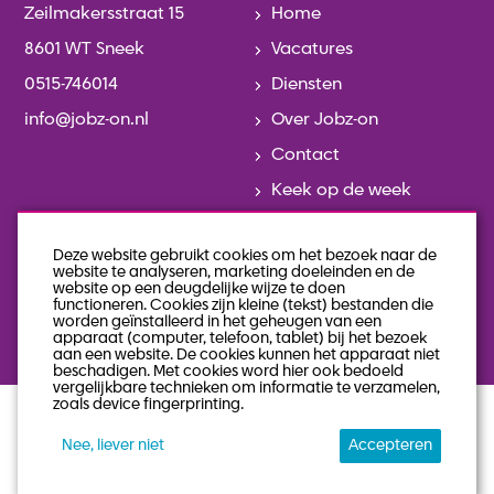
Zeilmakersstraat 15
Home
8601 WT Sneek
Vacatures
0515-746014
Diensten
info@jobz-on.nl
Over Jobz-on
Contact
Keek op de week
Actueel
Deze website gebruikt cookies om het bezoek naar de
Team
website te analyseren, marketing doeleinden en de
website op een deugdelijke wijze te doen
Geschiedenis
functioneren. Cookies zijn kleine (tekst) bestanden die
worden geïnstalleerd in het geheugen van een
Veelgestelde vragen
apparaat (computer, telefoon, tablet) bij het bezoek
aan een website. De cookies kunnen het apparaat niet
beschadigen. Met cookies word hier ook bedoeld
vergelijkbare technieken om informatie te verzamelen,
zoals device fingerprinting.
privacy statement
algemene voorwaarden
Nee, liever niet
Accepteren
sitemap