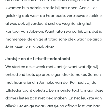
de buurt van de airco ;-). Zelfs de collega’s van Vonk
kwamen hun administratie bij ons doen. Anniek zit
gelukkig ook weer op haar oude, vertrouwde stekkie,
al was ook zij verdacht snel op weg richting het
kantoor van Jobz-on. Want laten we eerlijk zijn: dat is
momenteel de enige strategische plek waar de airco
écht heerlijk zijn werk doet.
Jantsje en de fietselfstedentocht
We starten deze week met Jantsje want wat zijn wij
ontzettend trots op onze eigen druktemaker. Samen
met haar vriendin Janneke van der Pol heeft zij de
Elfstedentocht gefietst. Een monstertocht, maar deze
dames lieten zich niet gek maken. En het leukste van
alles? Het enige waar Jantsje na afloop last van had,