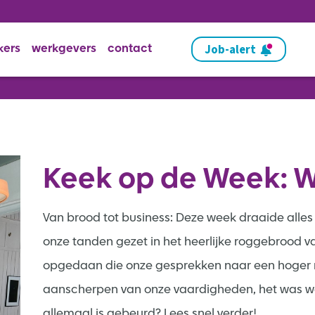
Job-alert
kers
werkgevers
contact
Keek op de Week: W
Van brood tot business: Deze week draaide alles 
onze tanden gezet in het heerlijke roggebrood v
opgedaan die onze gesprekken naar een hoger niv
aanscherpen van onze vaardigheden, het was w
allemaal is gebeurd? Lees snel verder!