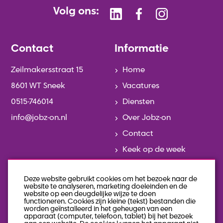
Volg ons:
Contact
Informatie
Zeilmakersstraat 15
Home
8601 WT Sneek
Vacatures
0515-746014
Diensten
info@jobz-on.nl
Over Jobz-on
Contact
Keek op de week
Actueel
Deze website gebruikt cookies om het bezoek naar de
Team
website te analyseren, marketing doeleinden en de
website op een deugdelijke wijze te doen
Geschiedenis
functioneren. Cookies zijn kleine (tekst) bestanden die
worden geïnstalleerd in het geheugen van een
Veelgestelde vragen
apparaat (computer, telefoon, tablet) bij het bezoek