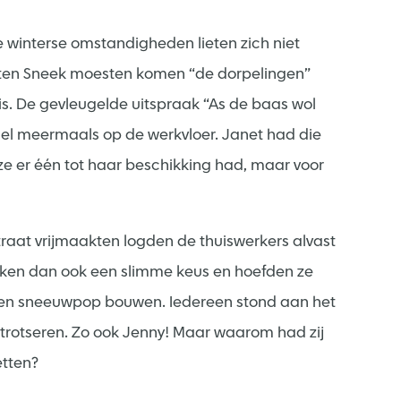
interse omstandigheden lieten zich niet
uiten Sneek moesten komen “de dorpelingen”
. De gevleugelde uitspraak “As de baas wol
viel meermaals op de werkvloer. Janet had die
 ze er één tot haar beschikking had, maar voor
raat vrijmaakten logden de thuiswerkers alvast
erken dan ook een slimme keus en hoefden ze
ng een sneeuwpop bouwen. Iedereen stond aan het
trotseren. Zo ook Jenny! Maar waarom had zij
etten?