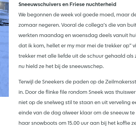
Sneeuwschuivers en Friese nuchterheid
We begonnen de week vol goede moed, maar de w
zomaar negeren. Vooral de collega’s die van b
werkten maandag en woensdag deels vanuit huis
dat ik kom, hellet er my mar mei de trekker op” 
trekker met alle liefde uit de schuur gehaald als
nu hield ze het bij de sneeuwschep.
Terwijl de Sneekers de paden op de Zeilmakersst
in. Door de flinke file rondom Sneek was thuisw
niet op de snelweg stil te staan en uit verveli
einde van de dag alweer klaar om de sneeuw te 
haar snowboots om 15.00 uur aan bij het koffie z