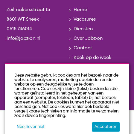
Zeilmakersstraat 15
Home
8601 WT Sneek
Vacatures
0515-746014
Diensten
info@jobz-on.nl
Over Jobz-on
Contact
Keek op de week
Actueel
Deze website gebruikt cookies om het bezoek naar de
Team
website te analyseren, marketing doeleinden en de
website op een deugdelijke wijze te doen
Geschiedenis
functioneren. Cookies zijn kleine (tekst) bestanden die
worden geïnstalleerd in het geheugen van een
Veelgestelde vragen
apparaat (computer, telefoon, tablet) bij het bezoek
aan een website. De cookies kunnen het apparaat niet
beschadigen. Met cookies word hier ook bedoeld
vergelijkbare technieken om informatie te verzamelen,
zoals device fingerprinting.
privacy statement
algemene voorwaarden
Nee, liever niet
Accepteren
sitemap