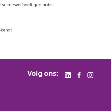
t succesvol heeft geplaatst.
ekend!
Volg ons: