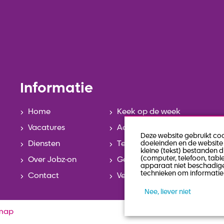
Informatie
Home
Keek op de week
Vacatures
Actueel
Deze website gebruikt co
Diensten
Team
doeleinden en de website 
kleine (tekst) bestanden 
(computer, telefoon, tabl
Over Jobz-on
Geschiedenis
apparaat niet beschadige
technieken om informatie 
Contact
Veelgestelde vragen
Nee, liever niet
emap