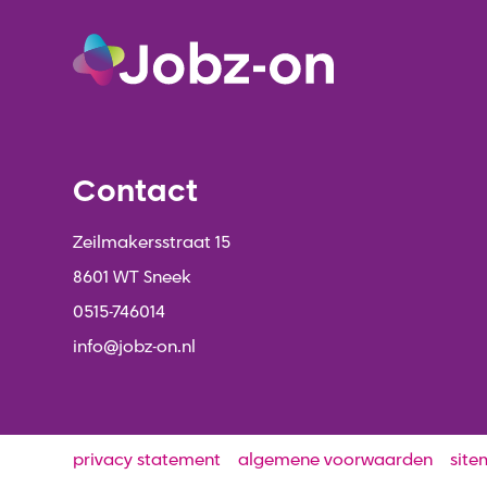
Contact
Zeilmakersstraat 15
8601 WT Sneek
0515-746014
info@jobz-on.nl
privacy statement
algemene voorwaarden
sit