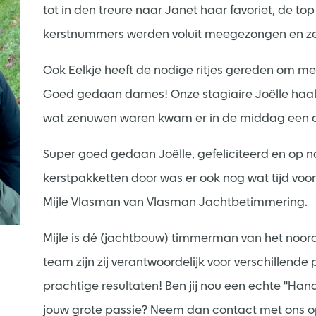
tot in den treure naar Janet haar favoriet, de to
kerstnummers werden voluit meegezongen en ze
Ook Eelkje heeft de nodige ritjes gereden om me
Goed gedaan dames! Onze stagiaire Joëlle haald
wat zenuwen waren kwam er in de middag een a
Super goed gedaan Joëlle, gefeliciteerd en op na
kerstpakketten door was er ook nog wat tijd voor
Mijle Vlasman van Vlasman Jachtbetimmering.
Mijle is dé (jachtbouw) timmerman van het noord
team zijn zij verantwoordelijk voor verschillend
prachtige resultaten! Ben jij nou een echte ''Hand
jouw grote passie? Neem dan contact met ons op