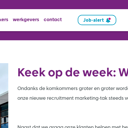
Job-alert
kers
werkgevers
contact
Keek op de week: 
Ondanks de komkommers groter en groter worden, 
onze nieuwe recruitment marketing-tak steeds 
Naast dat we graag onze klanten helpen met het