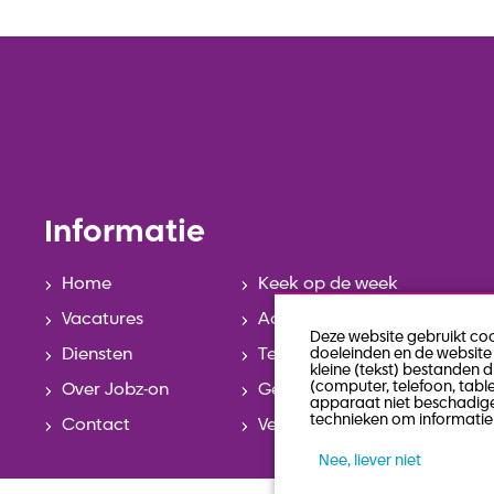
Informatie
Home
Keek op de week
Vacatures
Actueel
Deze website gebruikt co
Diensten
Team
doeleinden en de website 
kleine (tekst) bestanden 
(computer, telefoon, tabl
Over Jobz-on
Geschiedenis
apparaat niet beschadige
technieken om informatie 
Contact
Veelgestelde vragen
Nee, liever niet