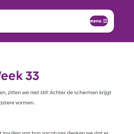
menu
Week 33
zitten we niet stil! Achter de schermen krijgt
vastere vormen.
 invullen van hun vacatures denken we dat er