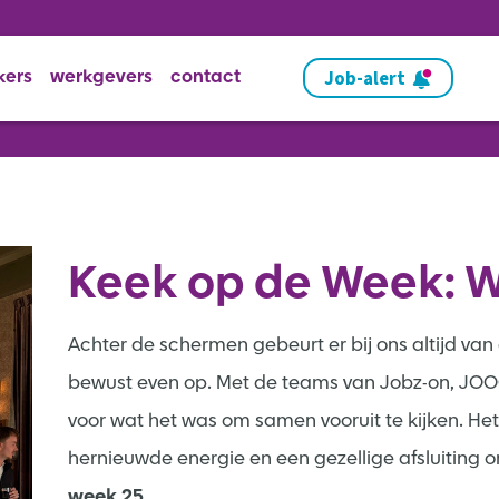
Job-alert
kers
werkgevers
contact
Keek op de Week: W
Achter de schermen gebeurt er bij ons altijd va
bewust even op. Met de teams van Jobz-on, JOOO
voor wat het was om samen vooruit te kijken. H
hernieuwde energie en een gezellige afsluiting o
week 25