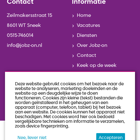
Contact
Informatie
Zeilmakersstraat 15
Home
8601 WT Sneek
Vacatures
0515-746014
Diensten
info@jobz-on.nl
Over Jobz-on
Contact
Keek op de week
Actueel
Deze website gebruikt cookies om het bezoek naar de
Team
website te analyseren, marketing doeleinden en de
website op een deugdelijke wijze te doen
Geschiedenis
functioneren. Cookies zijn kleine (tekst) bestanden die
worden geïnstalleerd in het geheugen van een
Veelgestelde vragen
apparaat (computer, telefoon, tablet) bij het bezoek
aan een website. De cookies kunnen het apparaat niet
beschadigen. Met cookies word hier ook bedoeld
vergelijkbare technieken om informatie te verzamelen,
zoals device fingerprinting.
privacy statement
algemene voorwaarden
Nee, liever niet
Accepteren
sitemap