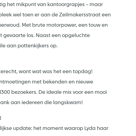
atig het mikpunt van kantoorgrapjes – maar
t bleek wel toen er aan de Zeilmakersstraat een
ke oerwoud. Met brute motorpower, een touw en
 gevaarte los. Naast een opgeluchte
le aan pottenkijkers op.
 terecht, want wat was het een topdag!
e ontmoetingen met bekenden en nieuwe
t 1300 bezoekers. De ideale mix voor een mooi
 Dank aan iedereen die langskwam!
t
lijkse update: het moment waarop Lyda haar