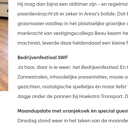
Hij mag dan bijna een oldtimer zijn – en regelm
paarden
kracht
zit er zeker in Anna’s bolide. Da
grasmaaier vastliep in het plaatselijke grasrij
mankracht van vestigingscollega Beau kwam het
machinist, leverde deze heldendaad een kleine fi
Bedrijvenfestival SWF
Ja hoor, daar is-ie weer:
het Bedrijvenfestival
. En
Zonnestralen, inhoudelijke presentaties, mooi
gezichten, nostalgische spelletjes én maar liefs
dagje onder de pannen bij Hoekstra Transport.
Maandupdate met oranjekoek én special gues
Dinsdag stond weer in het teken van de maande