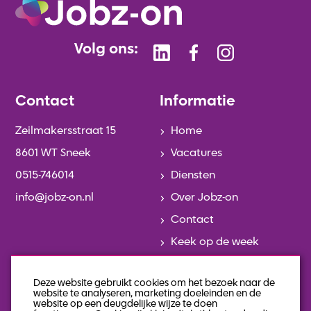
Volg ons:
Contact
Informatie
Zeilmakersstraat 15
Home
8601 WT Sneek
Vacatures
0515-746014
Diensten
info@jobz-on.nl
Over Jobz-on
Contact
Keek op de week
Actueel
Deze website gebruikt cookies om het bezoek naar de
Team
website te analyseren, marketing doeleinden en de
website op een deugdelijke wijze te doen
Geschiedenis