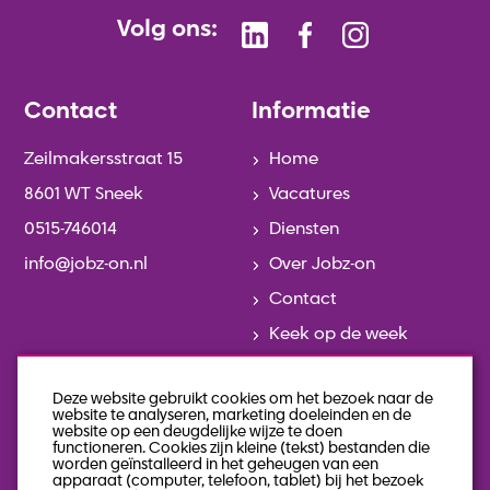
Volg ons:
Contact
Informatie
Zeilmakersstraat 15
Home
8601 WT Sneek
Vacatures
0515-746014
Diensten
info@jobz-on.nl
Over Jobz-on
Contact
Keek op de week
Actueel
Deze website gebruikt cookies om het bezoek naar de
Team
website te analyseren, marketing doeleinden en de
website op een deugdelijke wijze te doen
Geschiedenis
functioneren. Cookies zijn kleine (tekst) bestanden die
worden geïnstalleerd in het geheugen van een
Veelgestelde vragen
apparaat (computer, telefoon, tablet) bij het bezoek