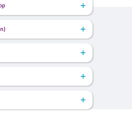
op
en vervolgens contact met je op. Zien we
n)
voor een kennismakingsgesprek bij ons
oonlijk gesprek om jou beter te leren
er over de vacature. Bij een goed
met onze opdrachtgever om kennis te
 opdrachtgever hoe het gesprek
 collega's en werkplek.
n.
an wordt er een voorstel voor je
annen we de eerste werk dag en ga je