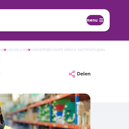
menu
me
vacatures
vakantiekracht zebra technologies
r
Delen