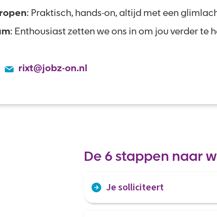
ropen
: Praktisch, hands-on, altijd met een glimlac
am
: Enthousiast zetten we ons in om jou verder te 
rixt@jobz-on.nl
De 6 stappen naar w
Je solliciteert
Via het sollicitatieformulier voer je