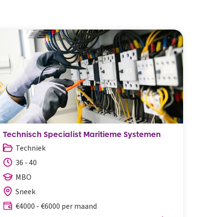
Technisch Specialist Maritieme Systemen
Log
Techniek
M
36 - 40
3
MBO
Sneek
€4000 - €6000 per maand
€