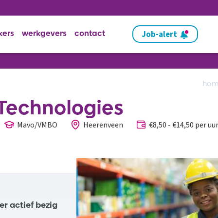
Job-alert
kers
werkgevers
contact
ho
Technologies
Mavo/VMBO
Heerenveen
€8,50 - €14,50 per uu
r actief bezig