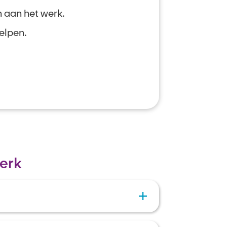
h aan het werk.
helpen.
erk
 al je gegevens in. Voeg je je cv en