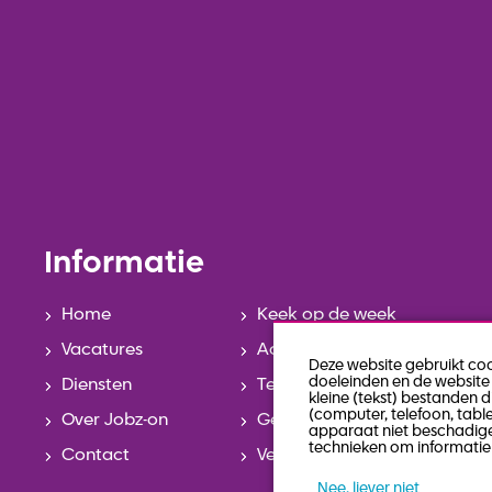
Informatie
Home
Keek op de week
Vacatures
Actueel
Deze website gebruikt co
doeleinden en de website 
Diensten
Team
kleine (tekst) bestanden 
(computer, telefoon, tabl
Over Jobz-on
Geschiedenis
apparaat niet beschadige
technieken om informatie 
Contact
Veelgestelde vragen
Nee, liever niet