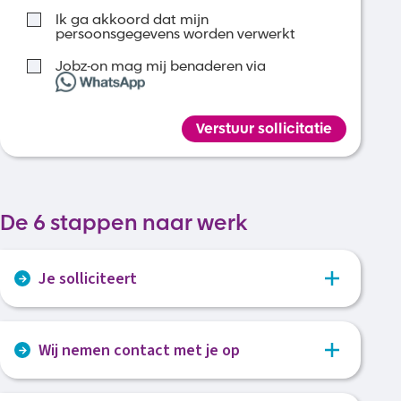
Ik ga akkoord dat mijn
persoonsgegevens worden verwerkt
Jobz-on mag mij benaderen via
Verstuur sollicitatie
De 6 stappen naar werk
Je solliciteert
Via het sollicitatieformulier voer je al je gegevens
Wij nemen contact met je op
in. Voeg je je cv en eventueel motivatie bij.
Wij bekijken je sollicitatie en nemen vervolgens