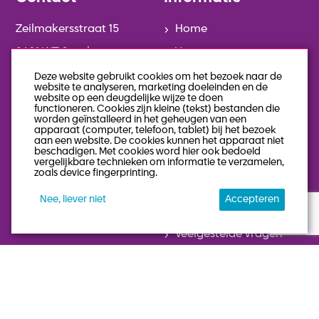
Zeilmakersstraat 15
Home
8601 WT Sneek
Vacatures
0515-746014
Diensten
Deze website gebruikt cookies om het bezoek naar de
website te analyseren, marketing doeleinden en de
info@jobz-on.nl
Over Jobz-on
website op een deugdelijke wijze te doen
functioneren. Cookies zijn kleine (tekst) bestanden die
Contact
worden geïnstalleerd in het geheugen van een
apparaat (computer, telefoon, tablet) bij het bezoek
aan een website. De cookies kunnen het apparaat niet
Keek op de week
beschadigen. Met cookies word hier ook bedoeld
vergelijkbare technieken om informatie te verzamelen,
Actueel
zoals device fingerprinting.
Team
Nee, liever niet
Accepteren
Geschiedenis
Veelgestelde vragen
Stuur een bericht
privacy statement
algemene voorwaarden
sitemap