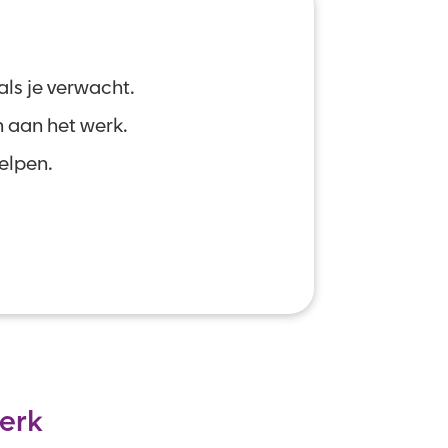
ls je verwacht.
h aan het werk.
helpen.
erk