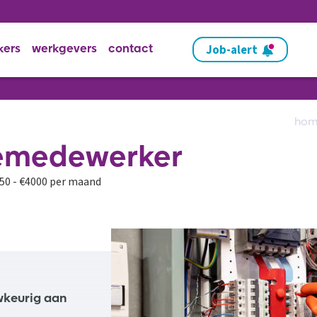
Job-alert
kers
werkgevers
contact
ho
emedewerker
50 - €4000 per maand
uwkeurig aan