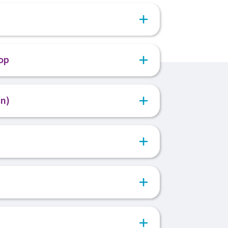
 al je gegevens in. Voeg je je cv en
op
en vervolgens contact met je op. Zien we
n)
voor een kennismakingsgesprek bij ons
oonlijk gesprek om jou beter te leren
er over de vacature. Bij een goed
met onze opdrachtgever om kennis te
 opdrachtgever hoe het gesprek
 collega's en werkplek.
n.
an wordt er een voorstel voor je