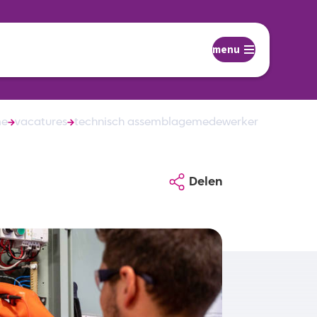
menu
me
vacatures
technisch assemblagemedewerker
Delen