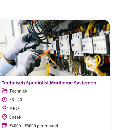
Technisch Specialist Maritieme Systemen
Log
Techniek
M
36 - 40
3
MBO
Sneek
€4000 - €6000 per maand
€