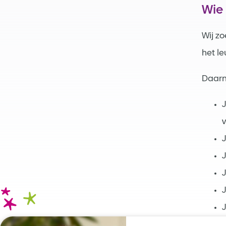
Wie
Wij z
het le
Daarn
J
v
J
J
J
J