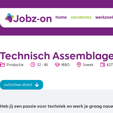
home
vacatures
werkzoe
Technisch Assemblag
Productie
32 - 40
MBO
Sneek
€27
solliciteer direct
Heb jij een passie voor techniek en werk je graag na