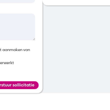
Samen met ons of de werkgever pl
aan de slag
het aanmaken van
verwerkt
rstuur sollicitatie