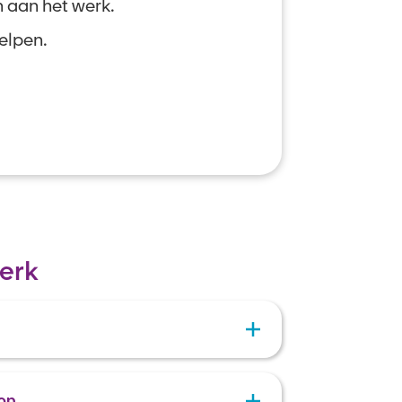
h aan het werk.
helpen.
erk
 al je gegevens in. Voeg je je cv en
op