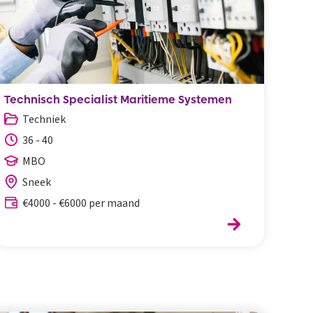
Technisch Specialist Maritieme Systemen
Log
Techniek
M
36 - 40
3
MBO
Sneek
€4000 - €6000 per maand
€