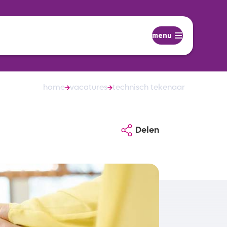
menu
home
vacatures
technisch tekenaar
Delen