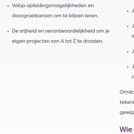
Volop opleidingsmogelijkheden en
J
doorgroeikansen om te blijven leren.
De vrijheid en verantwoordelijkheid om je
i
eigen projecten van A tot Z te draaien.
J
J
a
Omdat
teken
gewijz
Wie