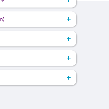
en vervolgens contact met je op. Zien we
n)
voor een kennismakingsgesprek bij ons
oonlijk gesprek om jou beter te leren
er over de vacature. Bij een goed
met onze opdrachtgever om kennis te
 opdrachtgever hoe het gesprek
 collega's en werkplek.
n.
an wordt er een voorstel voor je
annen we de eerste werk dag en ga je