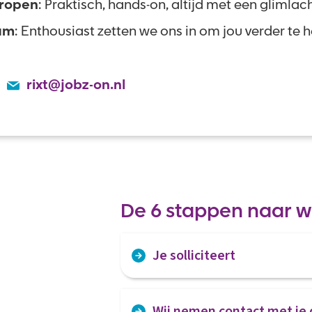
ropen
: Praktisch, hands-on, altijd met een glimlac
am
: Enthousiast zetten we ons in om jou verder te 
rixt@jobz-on.nl
De 6 stappen naar w
Je solliciteert
Via het sollicitatieformulier voer je
Wij nemen contact met je 
eventueel motivatie bij.