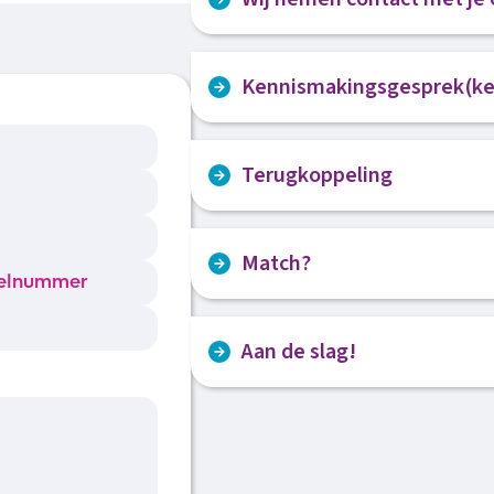
Wij bekijken je sollicitatie en nem
Kennismakingsgesprek(ke
een match? Dan nodigen we je uit 
op de vestiging.
We ontmoeten elkaar voor een pers
Terugkoppeling
kennen en vertellen jou meteen me
gesprek ga jij daarna in gesprek 
Wij hebben contact met jou en de
maken met je mogelijk toekomstige
Match?
verlopen is en wat de ervaringen zij
Voelt het aan beide kanten goed? D
Aan de slag!
gemaakt.
Samen met ons of de werkgever pl
aan de slag