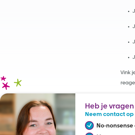
J
J
J
J
Vink j
reage
Heb je vragen
Neem contact op 
No-nonsense