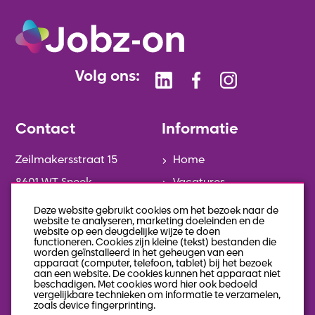
Volg ons:
Contact
Informatie
Zeilmakersstraat 15
Home
8601 WT Sneek
Vacatures
0515-746014
Diensten
Deze website gebruikt cookies om het bezoek naar de
website te analyseren, marketing doeleinden en de
info@jobz-on.nl
Over Jobz-on
website op een deugdelijke wijze te doen
functioneren. Cookies zijn kleine (tekst) bestanden die
Contact
worden geïnstalleerd in het geheugen van een
apparaat (computer, telefoon, tablet) bij het bezoek
Keek op de week
aan een website. De cookies kunnen het apparaat niet
beschadigen. Met cookies word hier ook bedoeld
Actueel
vergelijkbare technieken om informatie te verzamelen,
zoals device fingerprinting.