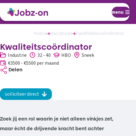
menu
home
vacatures
kwaliteitscoördinator
Kwaliteitscoördinator
Industrie
32 - 40
HBO
Sneek
€3500 - €5500 per maand
Delen
solliciteer direct
Zoek jij een rol waarin je niet alleen vinkjes zet,
maar écht de drijvende kracht bent achter