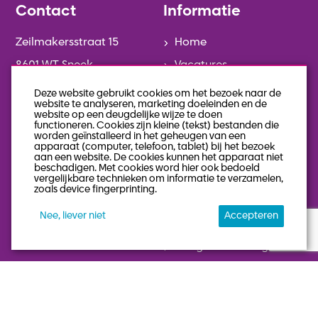
Contact
Informatie
Zeilmakersstraat 15
Home
8601 WT Sneek
Vacatures
0515-746014
Diensten
Deze website gebruikt cookies om het bezoek naar de
website te analyseren, marketing doeleinden en de
info@jobz-on.nl
Over Jobz-on
website op een deugdelijke wijze te doen
functioneren. Cookies zijn kleine (tekst) bestanden die
Contact
worden geïnstalleerd in het geheugen van een
apparaat (computer, telefoon, tablet) bij het bezoek
Keek op de week
aan een website. De cookies kunnen het apparaat niet
beschadigen. Met cookies word hier ook bedoeld
Actueel
vergelijkbare technieken om informatie te verzamelen,
zoals device fingerprinting.
Team
Nee, liever niet
Accepteren
Geschiedenis
Veelgestelde vragen
privacy statement
algemene voorwaarden
Stuur een bericht