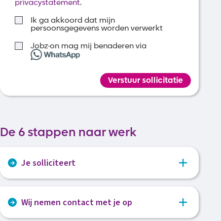
privacystatement
.
Ik ga akkoord dat mijn
persoonsgegevens worden verwerkt
Jobz-on mag mij benaderen via
Verstuur sollicitatie
De 6 stappen naar werk
Je solliciteert
Via het sollicitatieformulier voer je al je gegevens
Wij nemen contact met je op
in. Voeg je je cv en eventueel motivatie bij.