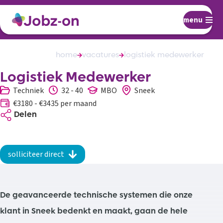
menu
home
vacatures
logistiek medewerker
Logistiek Medewerker
Techniek
32 - 40
MBO
Sneek
€3180 - €3435 per maand
Delen
solliciteer direct
De geavanceerde technische systemen die onze
klant in Sneek bedenkt en maakt, gaan de hele