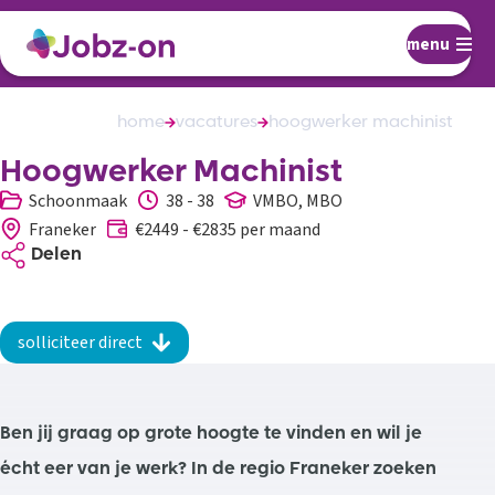
menu
home
vacatures
hoogwerker machinist
Hoogwerker Machinist
Schoonmaak
38 - 38
VMBO, MBO
Franeker
€2449 - €2835 per maand
Delen
solliciteer direct
Ben jij graag op grote hoogte te vinden en wil je
écht eer van je werk? In de regio Franeker zoeken