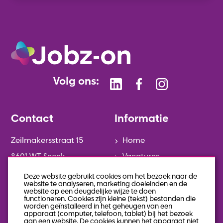
Volg ons:
Contact
Informatie
Zeilmakersstraat 15
Home
8601 WT Sneek
Vacatures
0515-746014
Diensten
Deze website gebruikt cookies om het bezoek naar de
website te analyseren, marketing doeleinden en de
info@jobz-on.nl
Over Jobz-on
website op een deugdelijke wijze te doen
functioneren. Cookies zijn kleine (tekst) bestanden die
Contact
worden geïnstalleerd in het geheugen van een
apparaat (computer, telefoon, tablet) bij het bezoek
Keek op de week
aan een website. De cookies kunnen het apparaat niet