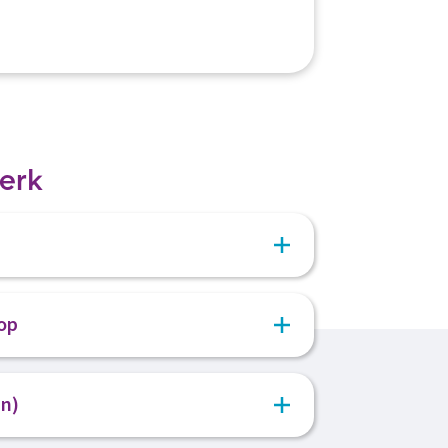
erk
 al je gegevens in. Voeg je je cv en
op
en vervolgens contact met je op. Zien we
n)
voor een kennismakingsgesprek bij ons