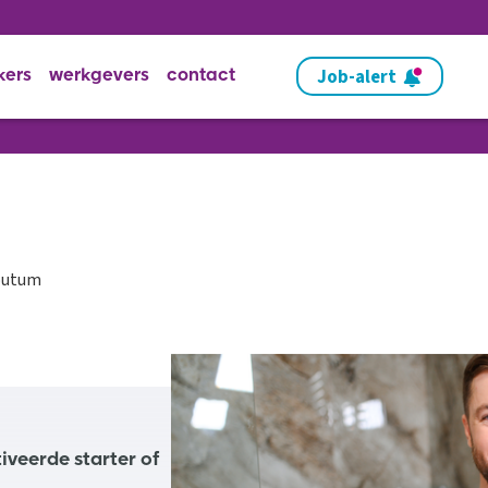
Job-alert
kers
werkgevers
contact
outum
tiveerde starter of