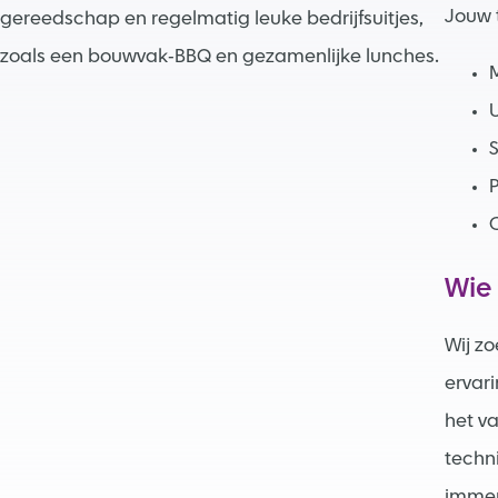
Jouw 
gereedschap en regelmatig leuke bedrijfsuitjes,
zoals een bouwvak‑BBQ en gezamenlijke lunches.
U
P
C
Wie
Wij z
ervar
het va
techn
immers