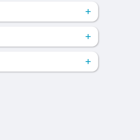
oonlijk gesprek om jou beter te leren
er over de vacature. Bij een goed
met onze opdrachtgever om kennis te
 opdrachtgever hoe het gesprek
 collega's en werkplek.
n.
an wordt er een voorstel voor je
annen we de eerste werk dag en ga je