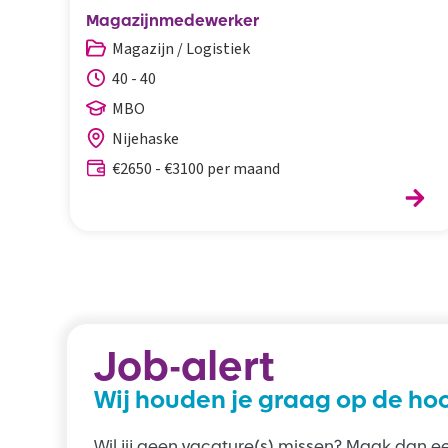
Magazijnmedewerker
Magazijn / Logistiek
40 - 40
MBO
Nijehaske
€2650 - €3100 per maand
Job-alert
Wij houden je graag op de ho
Wil jij geen vacature(s) missen? Maak dan ee