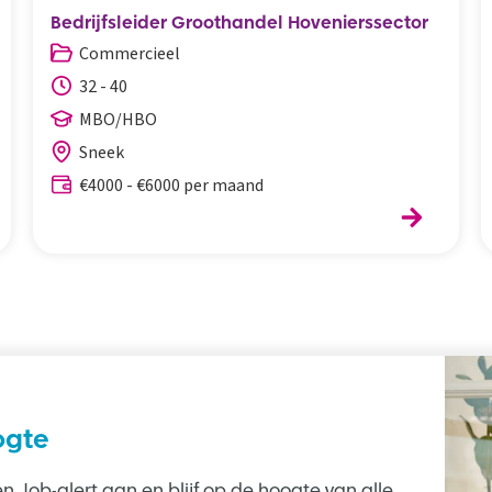
Bedrijfsleider Groothandel Hovenierssector
Commercieel
32 - 40
MBO/HBO
Sneek
€4000 - €6000 per maand
ogte
n Job-alert aan en blijf op de hoogte van alle