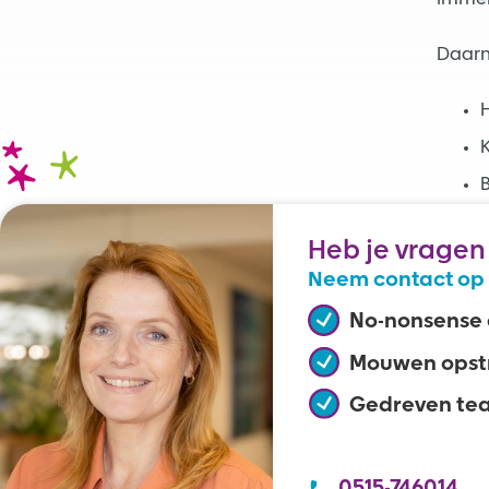
Daarn
H
K
B
Heb je vragen
Neem contact op 
No-nonsense
Mouwen opst
Gedreven te