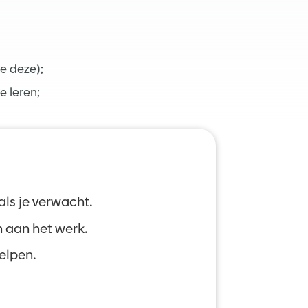
e deze);
e leren;
ls je verwacht.
h aan het werk.
helpen.