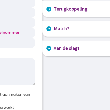
We ontmoeten elkaar voor een pers
Terugkoppeling
kennen en vertellen jou meteen me
gesprek ga jij daarna in gesprek 
Wij hebben contact met jou en de
maken met je mogelijk toekomstige
Match?
verlopen is en wat de ervaringen zij
Voelt het aan beide kanten goed? D
Aan de slag!
gemaakt.
Samen met ons of de werkgever pl
aan de slag
het aanmaken van
verwerkt