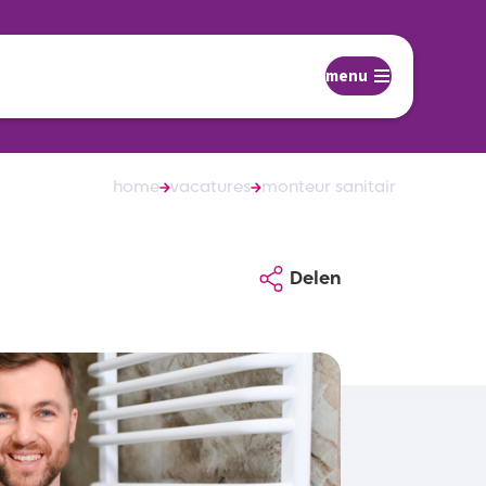
menu
home
vacatures
monteur sanitair
Delen