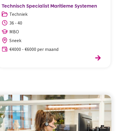
Technisch Specialist Maritieme Systemen
Log
Techniek
M
36 - 40
3
MBO
Sneek
€4000 - €6000 per maand
€