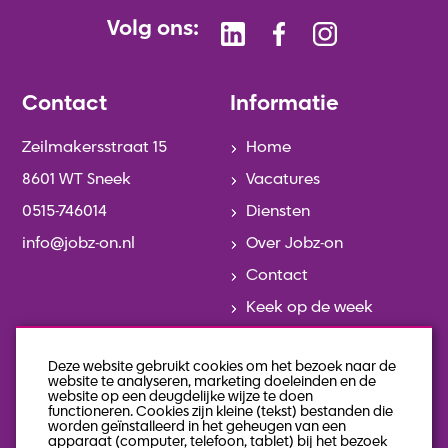
Volg ons:
Contact
Informatie
Zeilmakersstraat 15
Home
8601 WT Sneek
Vacatures
0515-746014
Diensten
info@jobz-on.nl
Over Jobz-on
Contact
Keek op de week
Actueel
Deze website gebruikt cookies om het bezoek naar de
Team
website te analyseren, marketing doeleinden en de
website op een deugdelijke wijze te doen
Geschiedenis
functioneren. Cookies zijn kleine (tekst) bestanden die
worden geïnstalleerd in het geheugen van een
Veelgestelde vragen
apparaat (computer, telefoon, tablet) bij het bezoek