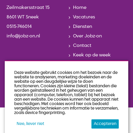
Zeilmakersstraat 15
Home
8601 WT Sneek
Vacatures
0515-746014
Diensten
info@jobz-on.nl
Over Jobz-on
Contact
Keek op de week
Actueel
Deze website gebruikt cookies om het bezoek naar de
Team
website te analyseren, marketing doeleinden en de
website op een deugdelijke wijze te doen
Geschiedenis
functioneren. Cookies zijn kleine (tekst) bestanden die
worden geïnstalleerd in het geheugen van een
Veelgestelde vragen
apparaat (computer, telefoon, tablet) bij het bezoek
aan een website. De cookies kunnen het apparaat niet
beschadigen. Met cookies word hier ook bedoeld
vergelijkbare technieken om informatie te verzamelen,
zoals device fingerprinting.
privacy statement
algemene voorwaarden
sitemap
Nee, liever niet
Accepteren